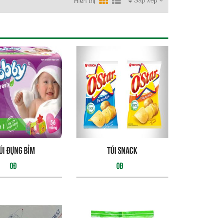
Sắp xếp
Hiển thị
úi đựng bỉm
Túi snack
0đ
0đ