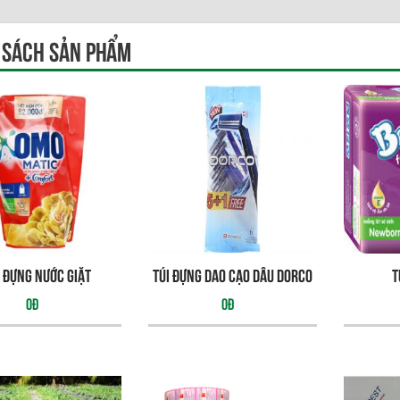
 sách sản phẩm
i đựng nước giặt
Túi đựng dao cạo dâu Dorco
T
0đ
0đ