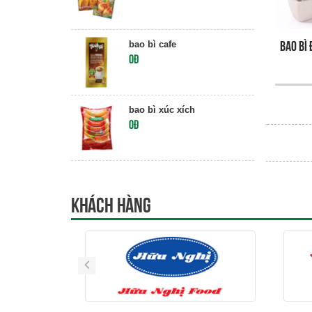
bao bì cafe
Bao bì
0đ
bao bì xúc xích
0đ
Khách hàng