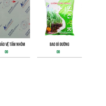
bảo vệ tấm nhôm
bao bì đường
0đ
0đ