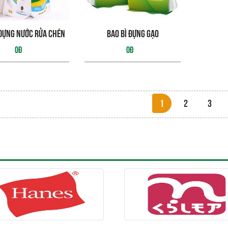
 đựng nước rửa chén
Bao bì đựng gạo
0đ
0đ
1
2
3