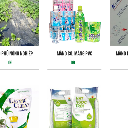
 phủ nông nghiệp
Màng co; màng pvc
Màng 
0đ
0đ