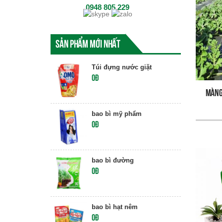
0948 805 229
Sản phẩm mới nhất
Túi đựng nước giặt
0đ
Màng
bao bì mỹ phẩm
0đ
bao bì đường
0đ
bao bì hạt nêm
0đ