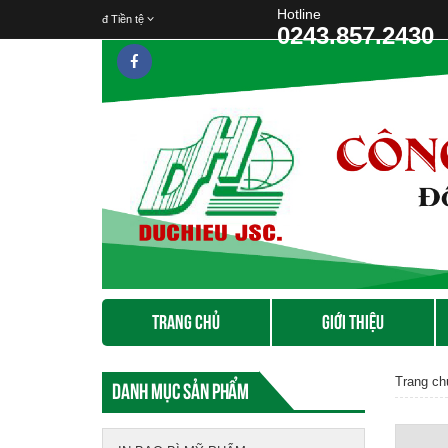
Hotline
đ
Tiền tệ
0243.857.2430
TRANG CHỦ
GIỚI THIỆU
Trang ch
Danh mục sản phẩm