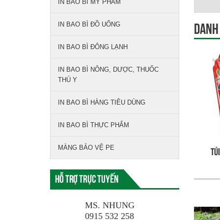
IN BAO BÌ MỸ PHẨM
IN BAO BÌ ĐỒ UỐNG
Danh
IN BAO BÌ ĐÔNG LẠNH
IN BAO BÌ NÔNG, DƯỢC, THUỐC
THÚ Y
IN BAO BÌ HÀNG TIÊU DÙNG
IN BAO BÌ THỰC PHẨM
MÀNG BẢO VỆ PE
Tú
Hỗ trợ trực tuyến
MS. NHUNG
0915 532 258