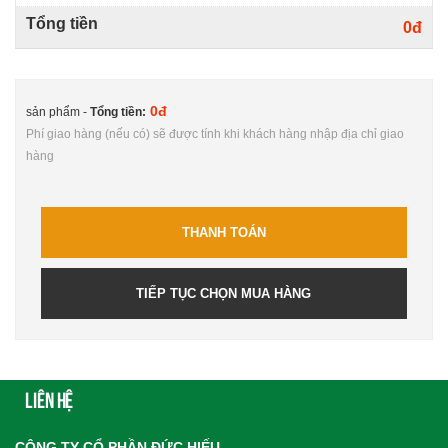
Tổng tiền
0đ
0đ
sản phẩm -
Tổng tiền:
Phí giao hàng (nếu có) sẽ được tính khi khách hàng nhập địa chỉ giao
hàng
THANH TOÁN
TIẾP TỤC CHỌN MUA HÀNG
Liên hệ
CÔNG TY CỔ PHẦN ĐỨC HIẾU