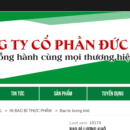
TIN TỨC
SẢN PHẨM
TUYỂN DỤNG
>
>
ủ
IN BAO BÌ THỰC PHẨM
Bao bì lương khô
Lượt xem:
10174
Bao bì lương khô