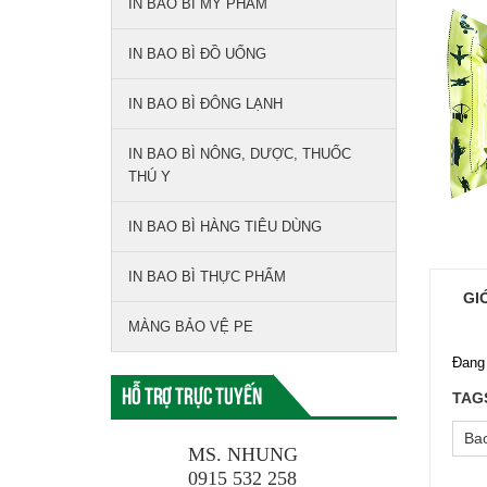
IN BAO BÌ MỸ PHẨM
IN BAO BÌ ĐỒ UỐNG
IN BAO BÌ ĐÔNG LẠNH
IN BAO BÌ NÔNG, DƯỢC, THUỐC
THÚ Y
IN BAO BÌ HÀNG TIÊU DÙNG
IN BAO BÌ THỰC PHẨM
GI
MÀNG BẢO VỆ PE
Đang 
Hỗ trợ trực tuyến
TAG
Bao
MS. NHUNG
0915 532 258