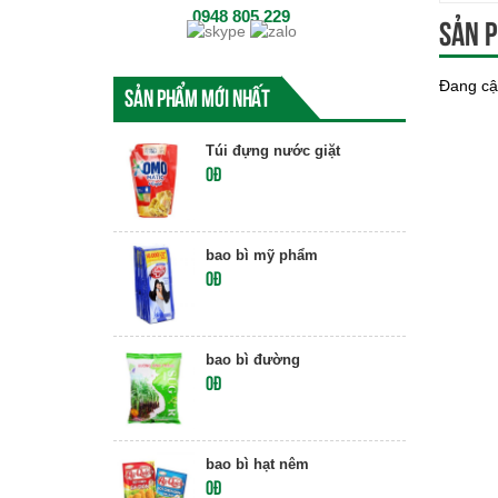
0948 805 229
Sản p
Đang cậ
Sản phẩm mới nhất
Túi đựng nước giặt
0đ
bao bì mỹ phẩm
0đ
bao bì đường
0đ
bao bì hạt nêm
0đ