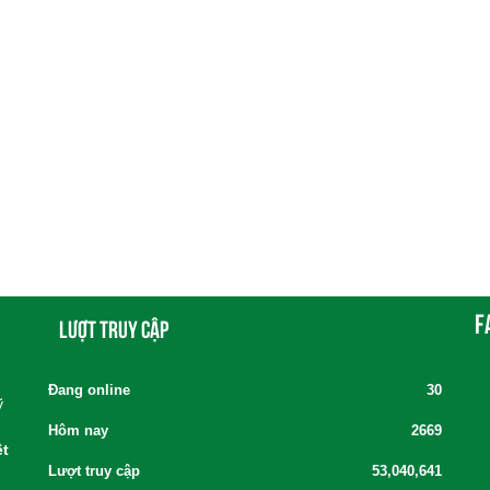
F
Lượt truy cập
Đang online
30
ỹ
Hôm nay
2669
ệt
Lượt truy cập
53,040,641