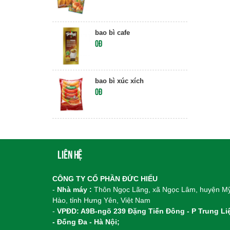
bao bì cafe
0đ
bao bì xúc xích
0đ
Liên hệ
CÔNG TY CỔ PHẦN ĐỨC HIẾU
-
Nhà máy :
Thôn Ngọc Lãng, xã Ngọc Lâm, huyện M
Hào, tỉnh Hưng Yên, Việt Nam
-
VPĐD: A9B-ngõ 239 Đặng Tiến Đông - P Trung Li
- Đống Đa - Hà Nội;