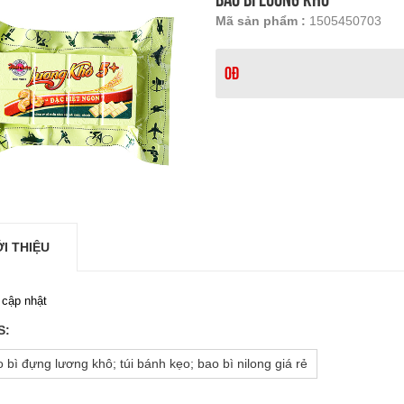
Mã sản phẩm :
1505450703
0đ
ỚI THIỆU
cập nhật
S:
 bì đựng lương khô; túi bánh kẹo; bao bì nilong giá rẻ