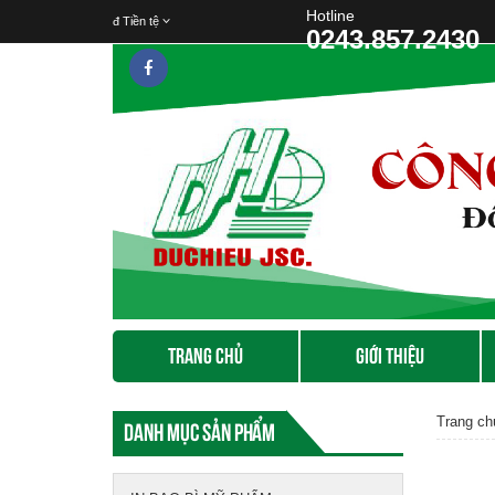
Hotline
đ
Tiền tệ
0243.857.2430
TRANG CHỦ
GIỚI THIỆU
Trang ch
Danh mục sản phẩm