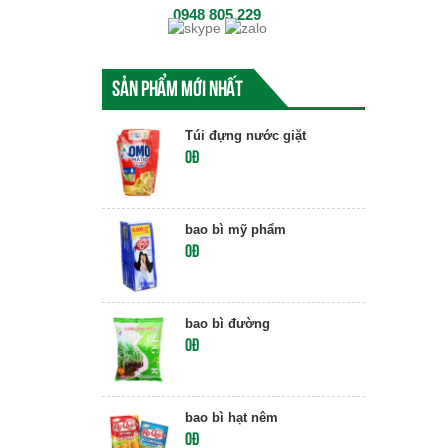
0948 805 229
Sản phẩm mới nhất
Túi đựng nước giặt
0đ
bao bì mỹ phẩm
0đ
bao bì đường
0đ
bao bì hạt nêm
0đ