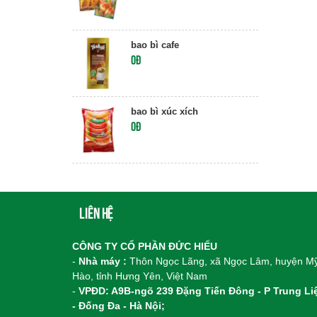
bao bì cafe
0đ
bao bì xúc xích
0đ
Liên hệ
CÔNG TY CỔ PHẦN ĐỨC HIẾU
-
Nhà máy :
Thôn Ngọc Lãng, xã Ngọc Lâm, huyện M
Hào, tỉnh Hưng Yên, Việt Nam
-
VPĐD: A9B-ngõ 239 Đặng Tiến Đông - P Trung Li
- Đống Đa - Hà Nội;