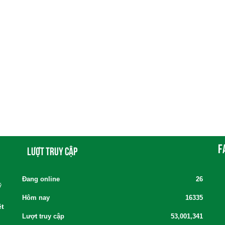
F
Lượt truy cập
Đang online
26
ỹ
Hôm nay
16335
ệt
Lượt truy cập
53,001,341