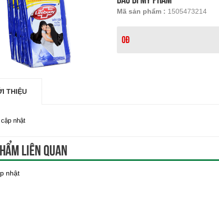
Mã sản phẩm :
1505473214
0đ
ỚI THIỆU
cập nhật
hẩm liên quan
p nhật