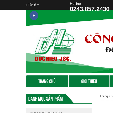
Hotline
đ
Tiền tệ
0243.857.2430
TRANG CHỦ
GIỚI THIỆU
Trang ch
Danh mục sản phẩm