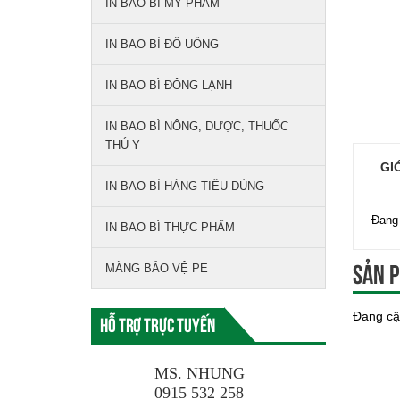
IN BAO BÌ MỸ PHẨM
IN BAO BÌ ĐỒ UỐNG
IN BAO BÌ ĐÔNG LẠNH
IN BAO BÌ NÔNG, DƯỢC, THUỐC
THÚ Y
GI
IN BAO BÌ HÀNG TIÊU DÙNG
Đang 
IN BAO BÌ THỰC PHẨM
MÀNG BẢO VỆ PE
Sản p
Đang cậ
Hỗ trợ trực tuyến
MS. NHUNG
0915 532 258