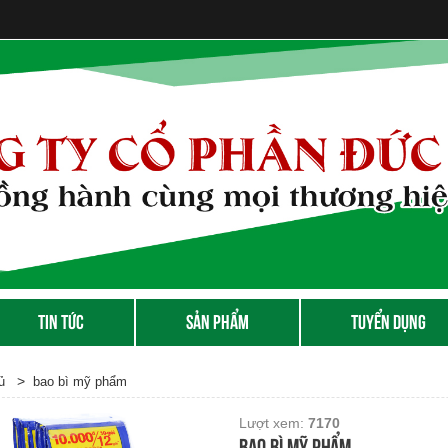
TIN TỨC
SẢN PHẨM
TUYỂN DỤNG
>
ủ
bao bì mỹ phẩm
Lượt xem:
7170
bao bì mỹ phẩm