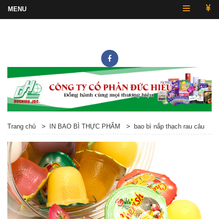
Hotline
0243.857.2430
>
>
Trang chủ
IN BAO BÌ THỰC PHẨM
bao bì nắp thạch rau câu