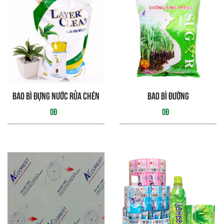
Bao bì đựng nước rửa chén
bao bì đường
0đ
0đ