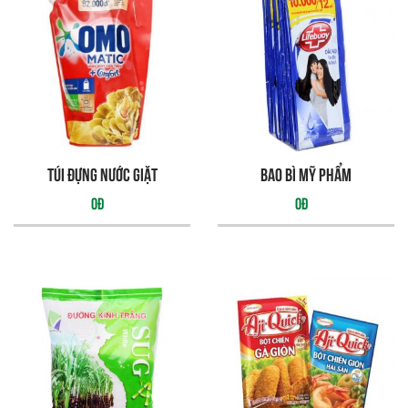
Túi đựng nước giặt
bao bì mỹ phẩm
0đ
0đ