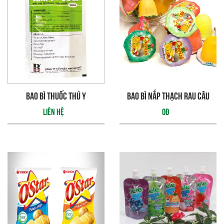
Bao Bì Thuốc thú y
bao bì nắp thạch rau câu
Liên hệ
0đ