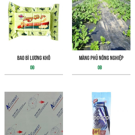
Bao bì lương khô
Màng phủ nông nghiệp
0đ
0đ